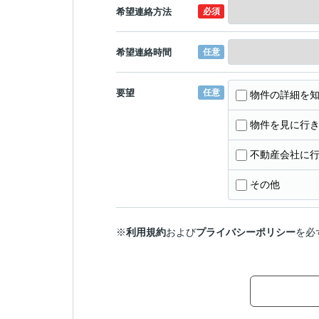
希望連絡方法
必須
希望連絡時間
任意
要望
任意
物件の詳細を
物件を見に行
不動産会社に
その他
※
利用規約
および
プライバシーポリシー
を必