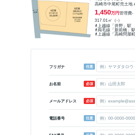
高崎市中尾町売土地 
1,450
万円
管理費
-
317.01㎡（-）
上越線「井野」駅
両毛線「新前橋」
上越線「高崎問屋
フリガナ
任意
お名前
必須
メールアドレス
必須
電話番号
任意