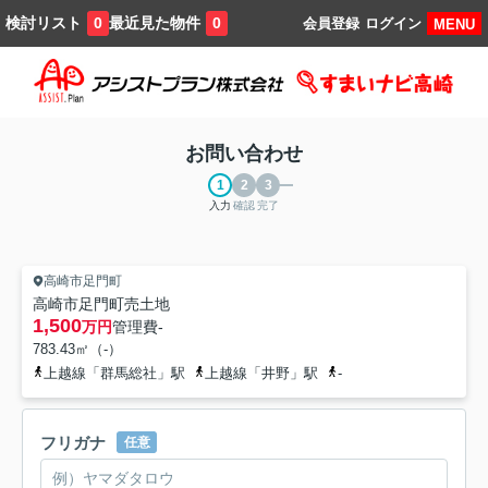
検討リスト
最近見た物件
0
0
会員登録
ログイン
MENU
お問い合わせ
入力
確認
完了
高崎市足門町
高崎市足門町売土地
1,500
万円
管理費
-
783.43㎡（-）
上越線「群馬総社」駅
上越線「井野」駅
-
フリガナ
任意