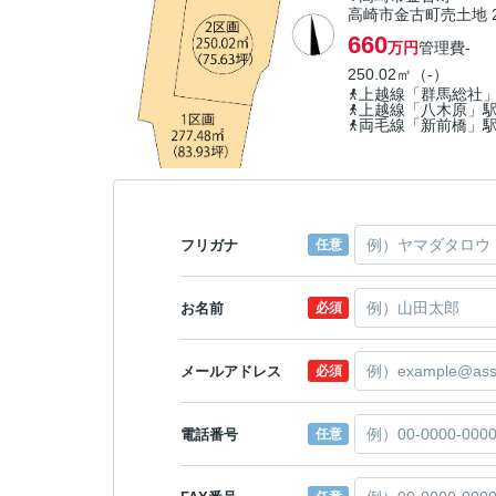
高崎市金古町売土地 
660
万円
管理費
-
250.02㎡（-）
上越線「群馬総社
上越線「八木原」
両毛線「新前橋」
フリガナ
任意
お名前
必須
メールアドレス
必須
電話番号
任意