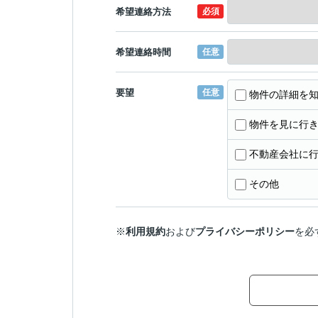
希望連絡方法
必須
希望連絡時間
任意
要望
任意
物件の詳細を
物件を見に行
不動産会社に
その他
※
利用規約
および
プライバシーポリシー
を必