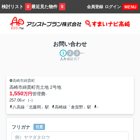
検討リスト
最近見た物件
0
0
会員登録
ログイン
MENU
お問い合わせ
入力
確認
完了
高崎市綿貫町
高崎市綿貫町売土地 2号地
1,550
万円
管理費
-
257.06㎡（-）
八高線「北藤岡」駅
高崎線「倉賀野」駅
-
フリガナ
任意