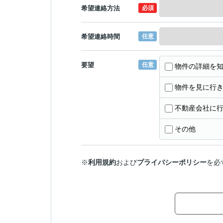
希望連絡方法
必須
希望連絡時間
任意
要望
任意
物件の詳細を
物件を見に行
不動産会社に
その他
※
利用規約
および
プライバシーポリシー
を必