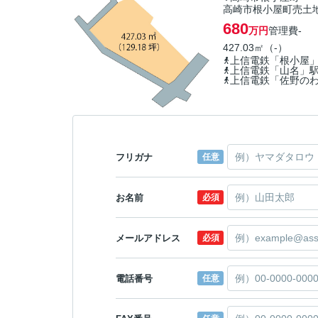
高崎市根小屋町売土
680
万円
管理費
-
427.03㎡（-）
上信電鉄「根小屋
上信電鉄「山名」
上信電鉄「佐野の
フリガナ
任意
お名前
必須
メールアドレス
必須
電話番号
任意