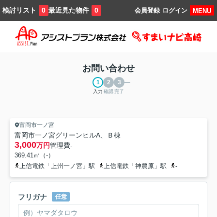
検討リスト
最近見た物件
0
0
会員登録
ログイン
MENU
お問い合わせ
入力
確認
完了
富岡市一ノ宮
富岡市一ノ宮グリーンヒルA、Ｂ棟
3,000
万円
管理費
-
369.41㎡（-）
上信電鉄「上州一ノ宮」駅
上信電鉄「神農原」駅
-
フリガナ
任意