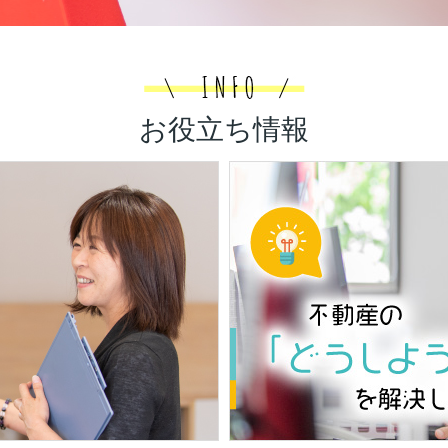
お悩みではありませんか。誰も住まない空
てしまうと、固定資産税や修繕費といった...
空き家を売却する際の相談先は？各種専門
空き家を売却したいものの、どこへ相談す
らず、手続きの進め方に迷っている方は多
お役立ち情報
ょうか。相談先を十分に見極めないまま進
の選び方や相続、登記、税金の確認が後回...
空き家の名義変更について！種類や費用も解説
長年放置している実家などの空き家を売却したいものの、複雑
からずにお困りではありませんか。亡くなった方の名義のまま
いだけでなく、時間の経過とともに権利関係が複...
高崎市貝沢町角地売土地 75坪 2120万円
空き家を早く売却する方法は？ポイントや注意点も解説
相続した実家などの空き家を、できるだけ早く手放したいけれ
かわからずお困りではありませんか。誰も住んでいない家は人
く傷んでしまい、固定資産税や維持管理の手間が...