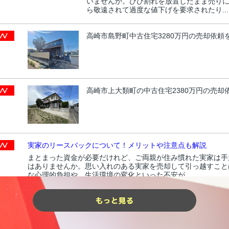
いませんか。ひび割れを放置したまま売り
ら敬遠されて過度な値下げを要求されたり...
高崎市島野町中古住宅3280万円の売却依頼
高崎市上大類町の中古住宅2380万円の売却
実家のリースバックについて！メリットや注意点も解説
まとまった資金が必要だけれど、ご両親が住み慣れた実家は手
はありませんか。思い入れのある実家を売却して引っ越すこと
な心理的負担や、生活環境の変化といった不安が...
一人っ子の実家売却について！相続時の注
一人っ子として大切な実家を相続したもの
にお住まいで定期的な管理が難しく、売却