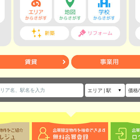
エリア | 駅
価格