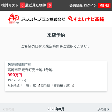
検討リスト
最近見た物件
0
0
会員登録
ログイン
MENU
来店予約
ご希望の日付と来店時間をご選択ください。
高崎市正観寺町
高崎市正観寺町売土地 1号地
990
万円
197.73㎡（-）
上越線「井野」駅
両毛線「新前橋」駅
-
2026年8月
前の週
次の週