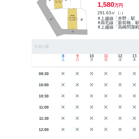
1,580
万円
291.63㎡（-）
上越線「井野」駅
両毛線「新前橋」
上越線「高崎問屋
前の週
8
9
10
11
12
13
土
日
月
祝
水
木
09:30
10:00
10:30
11:00
11:30
12:00