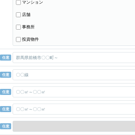
マンション
店舗
事務所
投資物件
任意
任意
任意
任意
任意