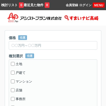
検討リスト
最近見た物件
0
0
会員登録
ログイン
MENU
価格
任意
種別選択
任意
土地
戸建て
マンション
店舗
事務所