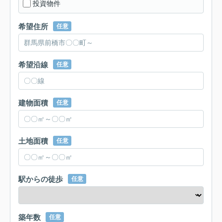
投資物件
希望住所
任意
希望沿線
任意
建物面積
任意
土地面積
任意
駅からの徒歩
任意
築年数
任意