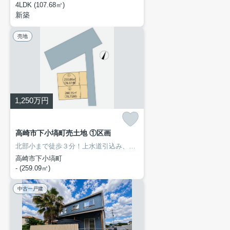
4LDK (107.68㎡)
新築
売地
1,250
万円
高崎市下小塙町売土地 ①区画
北部小まで徒歩３分！上水道引込み、造成済み売土地！平屋建築も可能エリアです！
高崎市下小塙町
- (259.09㎡)
中古一戸建