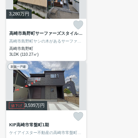
3,280
万円
高崎市島野町サーファーズスタイルの家
高崎市島野町ヤシの木があるサーファーズスタイルの中古住宅です
高崎市島野町
3LDK (110.27㎡)
新築一戸建
3,599
万円
値下げ
KIP高崎市常盤町1期
ケイアイスター不動産の高崎市常盤町新築住宅！仲介手数料無料！