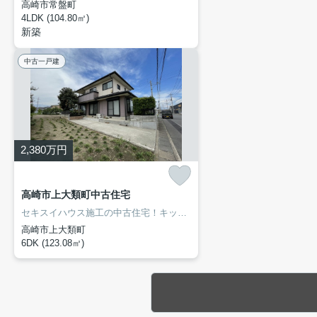
高崎市常盤町
4LDK (104.80㎡)
新築
中古一戸建
2,380
万円
高崎市上大類町中古住宅
セキスイハウス施工の中古住宅！キッチン・２階洗面台・２階トイレは新品交換済み！他リフォーム歴もあって程度良好です！ミニキッチン付きなので２世帯住宅としても良いですね！都市ガスの引込み利用も可能です！
高崎市上大類町
6DK (123.08㎡)