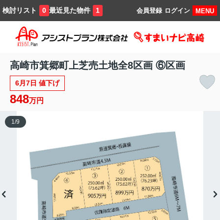
検討リスト
最近見た物件
0
1
会員登録
ログイン
MENU
高崎市箕郷町上芝売土地全8区画 ⑥区画
6月7日 値下げ
848
万円
1
/
9