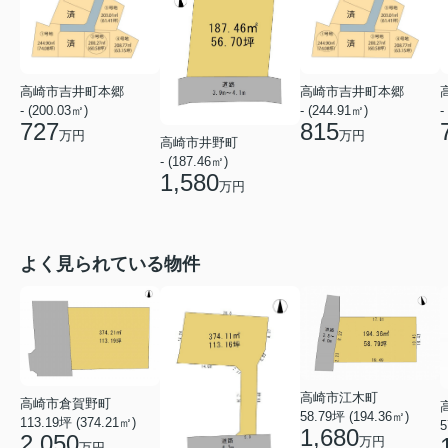
高崎市吉井町本郷
高崎市吉井町本郷
- (200.03㎡)
- (244.91㎡)
-
727
815
万円
万円
高崎市井野町
- (187.46㎡)
1,580
万円
よく見られている物件
高崎市江木町
高崎市倉賀野町
58.79坪 (194.36㎡)
113.19坪 (374.21㎡)
5
1,680
2,050
万円
万円