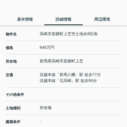
基本情報
詳細情報
周辺環境
高崎市箕郷町上芝売土地全8区画
物件名
848万円
価格
群馬県
高崎市
箕郷町上芝
所在地
信越本線
「
群馬八幡
」駅 徒歩77分
交通
信越本線
「
北高崎
」駅 徒歩90分
その他条件
所有権
土地権利
-
建築条件