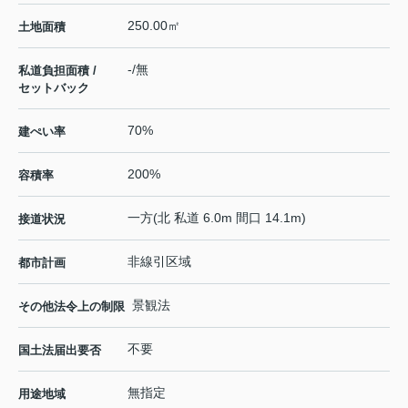
250.00㎡
土地面積
-/無
私道負担面積 /
セットバック
70%
建ぺい率
200%
容積率
一方(北 私道 6.0m 間口 14.1m)
接道状況
非線引区域
都市計画
景観法
その他法令上の制限
不要
国土法届出要否
無指定
用途地域