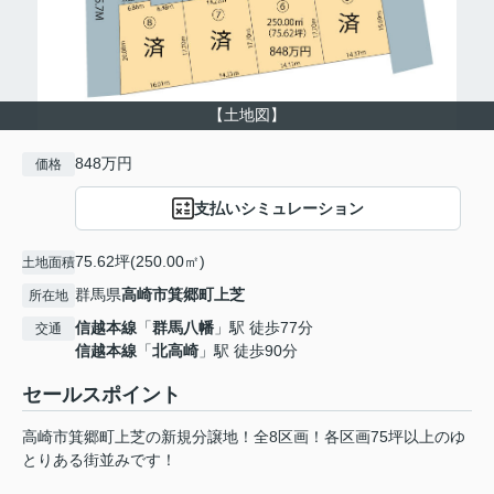
【土地図】
848万円
価格
支払いシミュレーション
75.62坪(250.00㎡)
土地面積
群馬県
高崎市
箕郷町上芝
所在地
信越本線
「
群馬八幡
」駅 徒歩77分
交通
信越本線
「
北高崎
」駅 徒歩90分
セールスポイント
高崎市箕郷町上芝の新規分譲地！全8区画！各区画75坪以上のゆ
とりある街並みです！