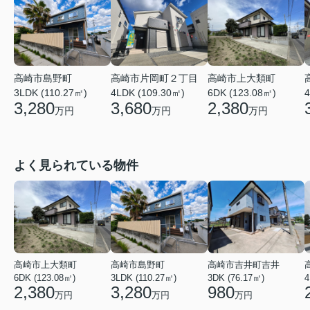
高崎市島野町
高崎市片岡町２丁目
高崎市上大類町
3LDK (110.27㎡)
4LDK (109.30㎡)
6DK (123.08㎡)
4
3,280
3,680
2,380
万円
万円
万円
よく見られている物件
高崎市上大類町
高崎市島野町
高崎市吉井町吉井
6DK (123.08㎡)
3LDK (110.27㎡)
3DK (76.17㎡)
4
2,380
3,280
980
万円
万円
万円