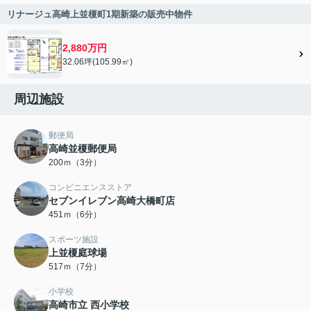
リナージュ高崎上並榎町1期新築の販売中物件
2,880万円
32.06坪(105.99㎡)
周辺施設
郵便局
高崎並榎郵便局
200ｍ（3分）
コンビニエンスストア
セブンイレブン高崎大橋町店
451ｍ（6分）
スポーツ施設
上並榎庭球場
517ｍ（7分）
小学校
高崎市立 西小学校