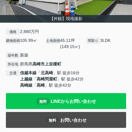
【外観】現地撮影
2,880万円
価格
105.99㎡
45.11坪
3LDK
建物面積
土地面積
間取り
(149.15㎡)
新築
築年数
群馬県
高崎市
上並榎町
所在地
信越本線
「
北高崎
」駅 徒歩16分
交通
上越線
「
高崎問屋町
」駅 徒歩42分
高崎線
「
高崎
」駅 徒歩42分
LINEからお問い合わせ
無料
お問い合わせ
無料