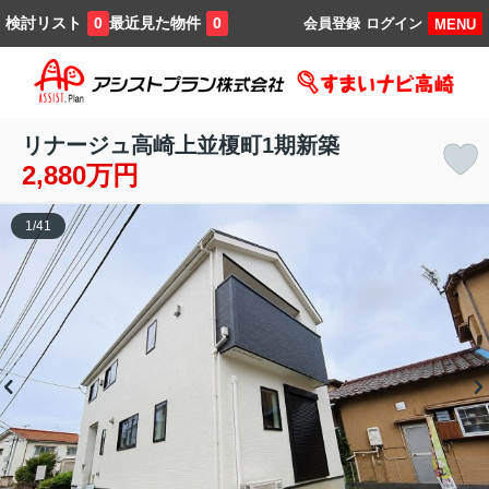
検討リスト
最近見た物件
0
0
会員登録
ログイン
MENU
リナージュ高崎上並榎町1期新築
2,880万円
1
/
41