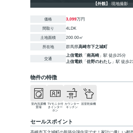
【外観】
現地撮影
3,099
万円
価格
4LDK
間取り
200.00㎡
土地面積
群馬県
高崎市
下之城町
所在地
上信電鉄
「
南高崎
」駅 徒歩25分
交通
上信電鉄
「
佐野のわたし
」駅 徒歩2
物件の特徴
室内洗濯機
TVモニタ付
カウンター
浴室乾燥機
置場
きインター
キッチン
ホン
セールスポイント
高崎市下之城町の新築分譲住宅です！家計に優しい都