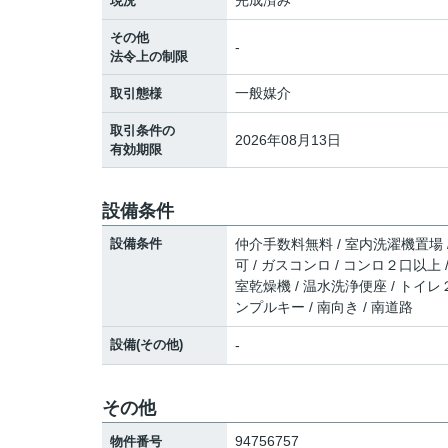
完成済み
現況
その他
-
法令上の制限
一般媒介
取引態様
取引条件の
2026年08月13日
有効期限
設備条件
設備条件
仲介手数料無料 / 室内洗濯機置場 / 
可 / ガスコンロ / コンロ２口以上
室乾燥機 / 温水洗浄便座 / トイレ２
ンプルキー / 南向き / 南道路
設備(その他)
-
その他
94756757
物件番号