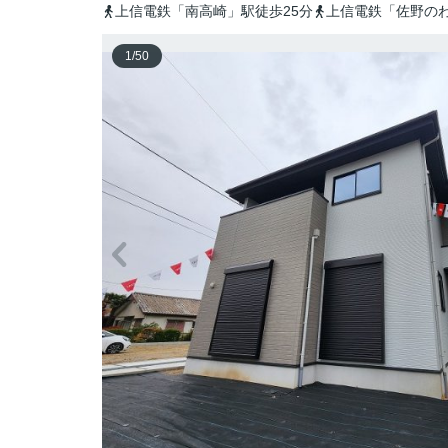
上信電鉄「南高崎」駅徒歩25分
上信電鉄「佐野のわ
1
/
50