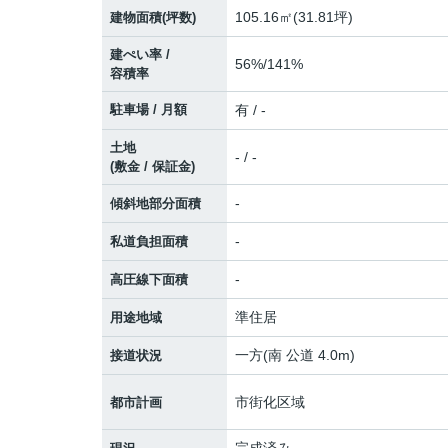
105.16㎡(31.81坪)
建物面積(坪数)
建ぺい率 /
56%/141%
容積率
駐車場 / 月額
有 / -
土地
- / -
(敷金 / 保証金)
-
傾斜地部分面積
-
私道負担面積
-
高圧線下面積
準住居
用途地域
一方(南 公道 4.0m)
接道状況
市街化区域
都市計画