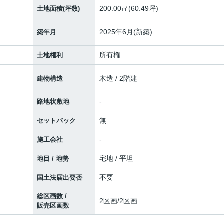
200.00㎡(60.49坪)
土地面積(坪数)
2025年6月(新築)
築年月
所有権
土地権利
木造 / 2階建
建物構造
-
路地状敷地
無
セットバック
-
施工会社
宅地 / 平坦
地目 / 地勢
不要
国土法届出要否
総区画数 /
2区画/2区画
販売区画数