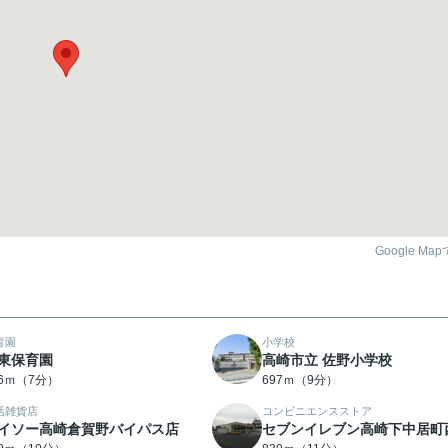
Google Ma
育園
小学校
東保育園
高崎市立 佐野小学校
56ｍ（7分）
697ｍ（9分）
活雑貨店
コンビニエンスストア
イソー高崎倉賀野バイパス店
セブンイレブン高崎下中居町