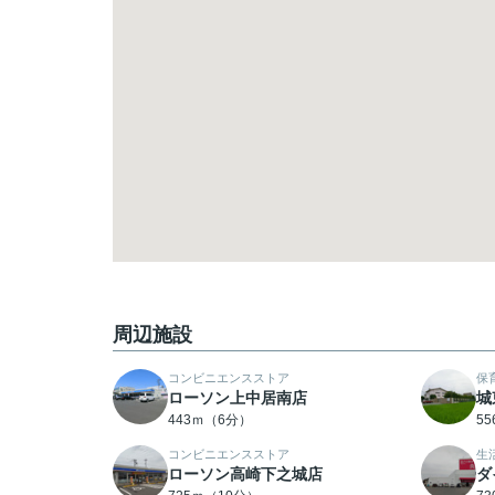
周辺施設
コンビニエンスストア
保
ローソン上中居南店
城
443ｍ（6分）
5
コンビニエンスストア
生
ローソン高崎下之城店
ダ