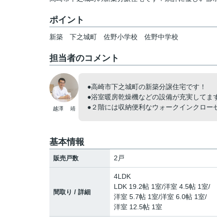
ポイント
新築
下之城町
佐野小学校
佐野中学校
担当者のコメント
●高崎市下之城町の新築分譲住宅です！
●浴室暖房乾燥機などの設備が充実してます
●２階には収納便利なウォークインクロー
越澤 靖
基本情報
2戸
販売戸数
4LDK
LDK 19.2帖 1室
/
洋室 4.5帖 1室
/
間取り / 詳細
洋室 5.7帖 1室
/
洋室 6.0帖 1室
/
洋室 12.5帖 1室