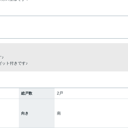
♪
ゼット付きです♪
2戸
総戸数
南
向き