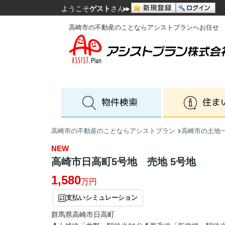
ようこそ
ゲスト
さん
高崎市の不動産のことならアシストプランへお任せ
高崎市の不動産のことならアシストプラン
高崎市の土地
NEW
高崎市日高町5号地 売地 5号地
1,580
万円
支払いシミュレーション
群馬県
高崎市
日高町