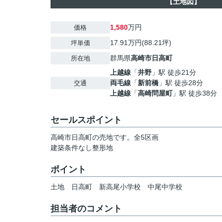
【土地図】
1,580
万円
価格
17.91万円(88.21坪)
坪単価
群馬県
高崎市
日高町
所在地
上越線
「
井野
」駅 徒歩21分
両毛線
「
新前橋
」駅 徒歩28分
交通
上越線
「
高崎問屋町
」駅 徒歩38分
セールスポイント
高崎市日高町の売地です。全5区画
建築条件なし整形地
ポイント
土地
日高町
新高尾小学校
中尾中学校
担当者のコメント