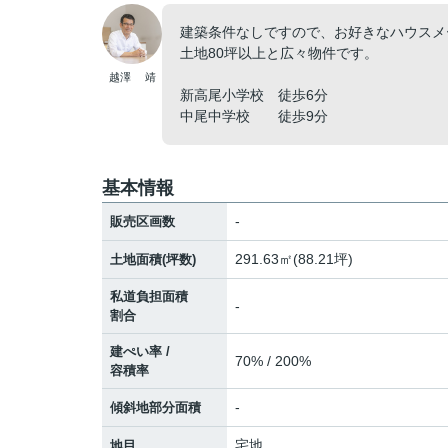
建築条件なしですので、お好きなハウスメ
土地80坪以上と広々物件です。
越澤 靖
新高尾小学校 徒歩6分
中尾中学校 徒歩9分
基本情報
-
販売区画数
291.63㎡(88.21坪)
土地面積(坪数)
私道負担面積
-
割合
建ぺい率 /
70% / 200%
容積率
-
傾斜地部分面積
宅地
地目