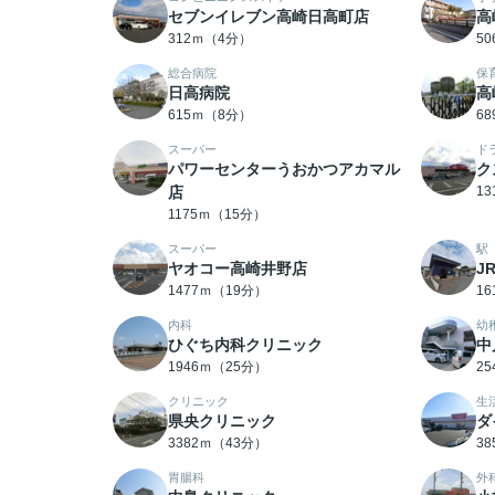
セブンイレブン高崎日高町店
高
312ｍ（4分）
5
総合病院
保
日高病院
高
615ｍ（8分）
6
スーパー
ド
パワーセンターうおかつアカマル
ク
店
1
1175ｍ（15分）
スーパー
駅
ヤオコー高崎井野店
J
1477ｍ（19分）
1
内科
幼
ひぐち内科クリニック
中
1946ｍ（25分）
2
クリニック
生
県央クリニック
ダ
3382ｍ（43分）
3
胃腸科
外