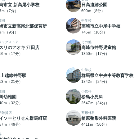
崎市立 新高尾小学校
日高遺跡公園
06ｍ（7分）
600ｍ（8分）
育園
中学校
崎市立新高尾北部保育所
高崎市立中尾中学校
89ｍ（9分）
746ｍ（10分）
ラッグストア
その他
スリのアオキ 江田店
高崎市井野児童館
316ｍ（17分）
1350ｍ（17分）
中学校
R上越線井野駅
群馬県立中央中等教育学校
613ｍ（21分）
1842ｍ（24分）
稚園
小児科
川幼稚園
松島小児科
540ｍ（32分）
2647ｍ（34分）
活雑貨店
整形外科
イソーとりせん群馬町店
植原整形外科医院
857ｍ（49分）
4411ｍ（56分）
科