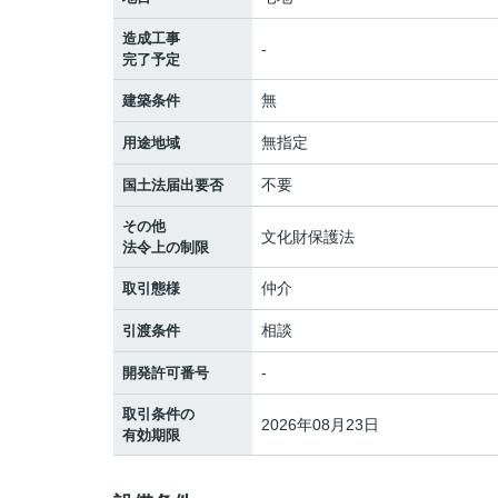
造成工事
-
完了予定
無
建築条件
無指定
用途地域
不要
国土法届出要否
その他
文化財保護法
法令上の制限
仲介
取引態様
相談
引渡条件
-
開発許可番号
取引条件の
2026年08月23日
有効期限