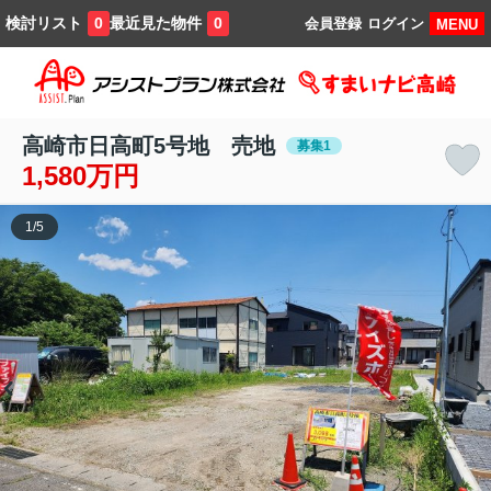
検討リスト
最近見た物件
0
0
会員登録
ログイン
MENU
高崎市日高町5号地 売地
募集1
1,580万円
1
/
5