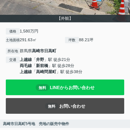
【外観】
1,580万円
価格
291.63㎡
88.21坪
土地面積
坪数
群馬県
高崎市
日高町
所在地
上越線
「
井野
」駅 徒歩21分
交通
両毛線
「
新前橋
」駅 徒歩28分
上越線
「
高崎問屋町
」駅 徒歩38分
LINEからお問い合わせ
無料
お問い合わせ
無料
高崎市日高町5号地 売地の販売中物件