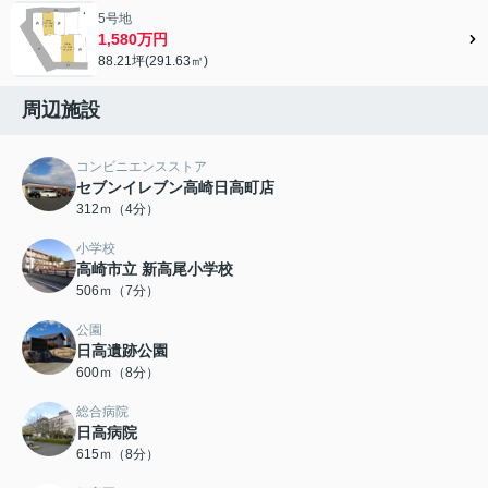
5号地
1,580万円
88.21坪(291.63㎡)
周辺施設
コンビニエンスストア
セブンイレブン高崎日高町店
312ｍ（4分）
小学校
高崎市立 新高尾小学校
506ｍ（7分）
公園
日高遺跡公園
600ｍ（8分）
総合病院
日高病院
615ｍ（8分）