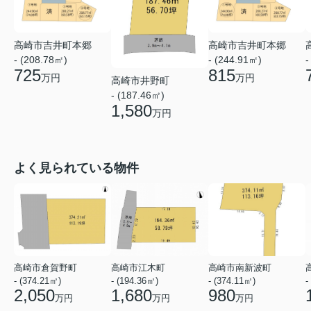
高崎市吉井町本郷
高崎市吉井町本郷
- (208.78㎡)
- (244.91㎡)
-
725
815
万円
万円
高崎市井野町
- (187.46㎡)
1,580
万円
よく見られている物件
高崎市倉賀野町
高崎市江木町
高崎市南新波町
- (374.21㎡)
- (194.36㎡)
- (374.11㎡)
-
2,050
1,680
980
万円
万円
万円