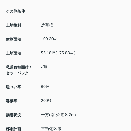
その他条件
所有権
土地権利
109.30㎡
建物面積
53.18坪(175.83㎡)
土地面積
-/無
私道負担面積 /
セットバック
60%
建ぺい率
200%
容積率
一方(南 公道 8.2m)
接道状況
市街化区域
都市計画