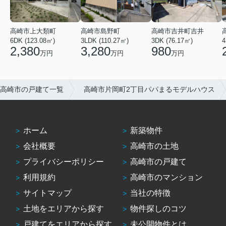
高崎市吉井町吉井
高崎市上大類町
高崎市島野町
3DK (76.17㎡)
6DK (123.08㎡)
3LDK (110.27㎡)
4
980
2,380
3,280
万円
万円
万円
高崎市の戸建て一覧
高崎市片岡町2丁目パパまるモデルハウス
ホーム
新築物件
会社概要
高崎市の土地
プライバシーポリシー
高崎市の戸建て
利用規約
高崎市のマンション
サイトマップ
当社の特徴
土地をエリアから探す
物件探しのコツ
戸建てをエリアから探す
未公開物件とは