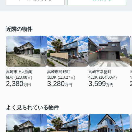
近隣の物件
高崎市上大類町
高崎市島野町
高崎市常盤町
6DK (123.08㎡)
3LDK (110.27㎡)
4LDK (104.80㎡)
4
2,380
3,280
3,599
万円
万円
万円
よく見られている物件