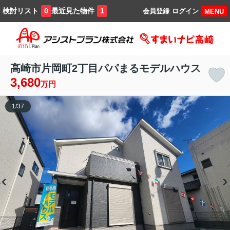
検討リスト
最近見た物件
0
1
会員登録
ログイン
MENU
高崎市片岡町2丁目パパまるモデルハウス
3,680
万円
1
/
37