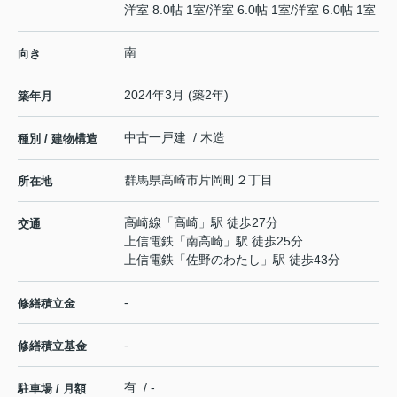
洋室 8.0帖 1室
/
洋室 6.0帖 1室
/
洋室 6.0帖 1室
南
向き
2024年3月 (築2年)
築年月
中古一戸建 / 木造
種別 / 建物構造
群馬県
高崎市
片岡町
２丁目
所在地
高崎線
「
高崎
」駅 徒歩27分
交通
上信電鉄
「
南高崎
」駅 徒歩25分
上信電鉄
「
佐野のわたし
」駅 徒歩43分
-
修繕積立金
-
修繕積立基金
有 / -
駐車場 / 月額