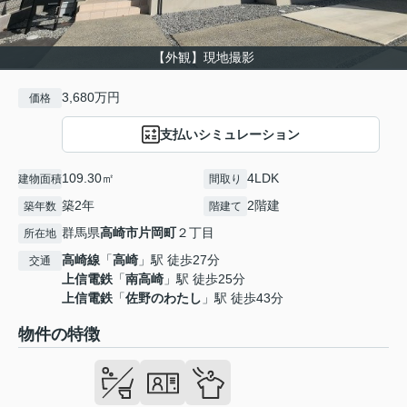
【外観】現地撮影
3,680万円
価格
支払いシミュレーション
109.30㎡
4LDK
建物面積
間取り
築2年
2階建
築年数
階建て
群馬県
高崎市
片岡町
２丁目
所在地
高崎線
「
高崎
」駅 徒歩27分
交通
上信電鉄
「
南高崎
」駅 徒歩25分
上信電鉄
「
佐野のわたし
」駅 徒歩43分
物件の特徴