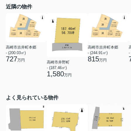
近隣の物件
高崎市吉井町本郷
高崎市吉井町本郷
- (200.03㎡)
- (244.91㎡)
-
727
815
万円
万円
高崎市井野町
- (187.46㎡)
1,580
万円
よく見られている物件