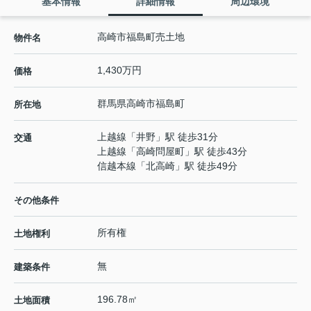
基本情報
詳細情報
周辺環境
高崎市福島町売土地
物件名
1,430万円
価格
群馬県
高崎市
福島町
所在地
上越線
「
井野
」駅 徒歩31分
交通
上越線
「
高崎問屋町
」駅 徒歩43分
信越本線
「
北高崎
」駅 徒歩49分
その他条件
所有権
土地権利
無
建築条件
196.78㎡
土地面積