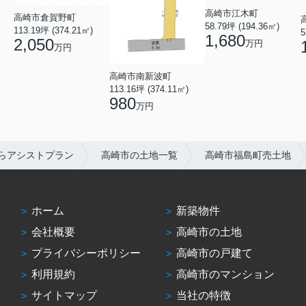
高崎市江木町
高崎市倉賀野町
58.79坪 (194.36㎡)
113.19坪 (374.21㎡)
5
1,680
2,050
万円
万円
高崎市南新波町
113.16坪 (374.11㎡)
980
万円
らアシストプラン
高崎市の土地一覧
高崎市福島町売土地
ホーム
新築物件
会社概要
高崎市の土地
プライバシーポリシー
高崎市の戸建て
利用規約
高崎市のマンション
サイトマップ
当社の特徴