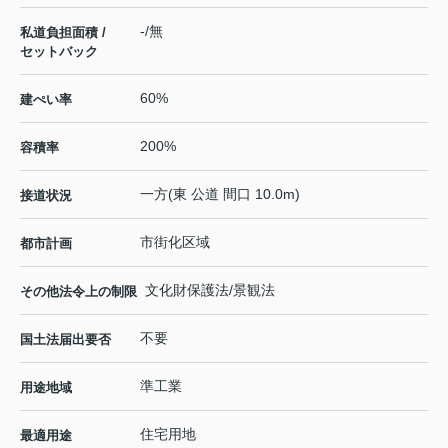
-/無
私道負担面積 /
セットバック
60%
建ぺい率
200%
容積率
一方(東 公道 間口 10.0m)
接道状況
市街化区域
都市計画
文化財保護法/景観法
その他法令上の制限
不要
国土法届出要否
準工業
用途地域
住宅用地
最適用途