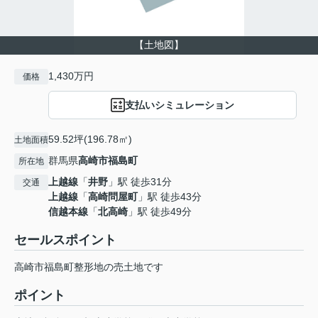
【土地図】
1,430万円
価格
支払いシミュレーション
59.52坪(196.78㎡)
土地面積
群馬県
高崎市
福島町
所在地
上越線
「
井野
」駅 徒歩31分
交通
上越線
「
高崎問屋町
」駅 徒歩43分
信越本線
「
北高崎
」駅 徒歩49分
セールスポイント
高崎市福島町整形地の売土地です
ポイント