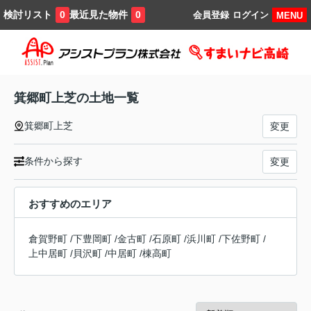
検討リスト
最近見た物件
0
0
会員登録
ログイン
MENU
箕郷町上芝の土地一覧
箕郷町上芝
変更
条件から探す
変更
おすすめのエリア
倉賀野町
/
下豊岡町
/
金古町
/
石原町
/
浜川町
/
下佐野町
/
上中居町
/
貝沢町
/
中居町
/
棟高町