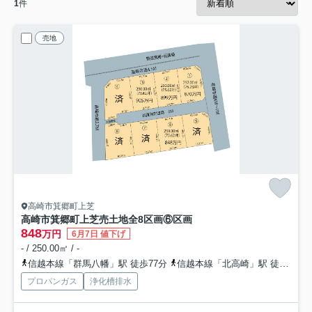
1
件
売地
高崎市箕郷町上芝
高崎市箕郷町上芝売土地全8区画
⑥区画
848
万円
6月7日 値下げ
- / 250.00㎡ / -
信越本線「群馬八幡」駅 徒歩77分
信越本線「北高崎」駅 徒歩90分
プロパンガス
浄化槽排水