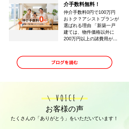
税制優遇が絡むため売却の
介手数料無料！
ハードルが高いものの、正
仲介手数料0円で100万円
しい要件を満たして指定を
おトク？アシストプランが
解除することでスムーズな
選ばれる理由 「新築一戸
取引が可能になります。本
建ては、物件価格以外に
記事では、生産緑地の基礎
200万円以上の諸費用がか
知識をはじめ、指定を解除
かる」 そんな常識を覆す
するための要件や手順、売
のが、アシストプランの仲
却時に注意すべき税金のリ
介手数料無料サービスで
スクについて解説します。
す。 アシストプランなら
将来的な維持管理の負担を
無料になる仕組み お客様
減らし、大切な資産を損な
0円 アシストプラン 仲介
うことなく生産緑地の売却
手数料 売主様 ▼ どれくら
を成功させたい方は、ぜひ
い安くなるの？節約額をチ
ご参考になさってください
ェック！ 仲介手数料は
ね。▼ 不動産売却をした
「物件価格の3％＋6万円
お客様の声
い方はこちらをクリック
＋消費税」というルールが
▼売却査定フォームへ進む
たくさんの「ありがとう」をいただいています！
あります。他社で契約した
...
場合と、アシストプランで