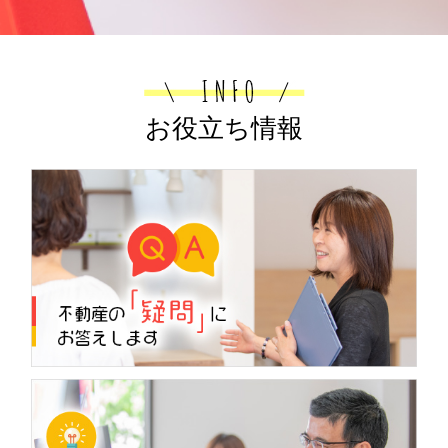
2026.05.19
空き家を売却する際の相談先は？各種専
門家の役割も解説
空き家を売却したいものの、どこへ相談
すればよいのかわからず、手続きの進め
お役立ち情報
方に迷っている方は多いのではないでし
ょうか。相談先を十分に見極めないまま
進めると、売却方法の選び方や相続、登
記、税金の確認が後回...
2026.05.09
空き家の名義変更について！種類や費用も解説
長年放置している実家などの空き家を売却したいもの
の、複雑な名義変更の手続きがわからずにお困りではあ
りませんか。亡くなった方の名義のままだと、売却契約
が結べないだけでなく、時間の経過とともに権利関係が
複...
2026.04.26
高崎市貝沢町角地売土地 75坪 2120万円