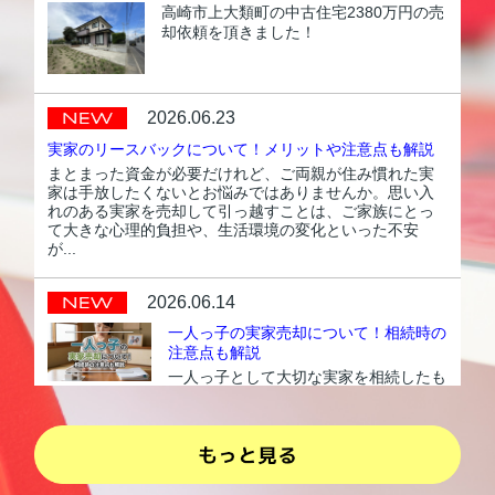
高崎市上大類町の中古住宅2380万円の売
却依頼を頂きました！
2026.06.23
実家のリースバックについて！メリットや注意点も解説
まとまった資金が必要だけれど、ご両親が住み慣れた実
家は手放したくないとお悩みではありませんか。思い入
れのある実家を売却して引っ越すことは、ご家族にとっ
て大きな心理的負担や、生活環境の変化といった不安
が...
2026.06.14
一人っ子の実家売却について！相続時の
注意点も解説
一人っ子として大切な実家を相続したも
のの、ご自身は遠方にお住まいで定期的
な管理が難しく、売却すべきかどうかで
お悩みではありませんか。誰も住まない
空き家のまま放置してしまうと、固定資
産税や修繕費といった...