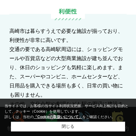
高崎市は暮らすうえで必要な施設が揃っており、
利便性が非常に高いです。
交通の要である高崎駅周辺には、ショッピングモ
ールや百貨店などの大型商業施設が建ち並んでお
り、休日のショッピングも気軽に楽しめます。ま
た、スーパーやコンビニ、ホームセンターなど、
日用品を購入できる場所も多く、日常の買い物に
も困りません。
その他、文化会館や劇場なども駅の周辺に建設さ
当サイトでは、お客様の当サイト利用状況把握、サービス向上検討を目的と
して、クッキー（Cookie）を使用しています。
れているため、文化的な趣味を楽しむこともでき
詳しくは、当社の
「Cookieの取扱いについて」
をご確認ください。
ます。
閉じる
来店予約
物件検索
LINEする
電話する