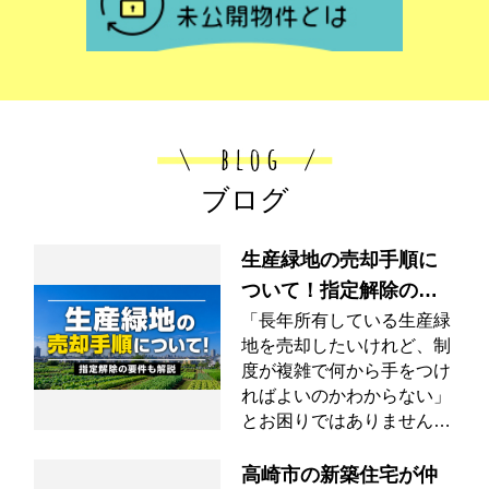
ブログ
生産緑地の売却手順に
ついて！指定解除の要
件も解説
「長年所有している生産緑
地を売却したいけれど、制
度が複雑で何から手をつけ
ればよいのかわからない」
とお困りではありません
か。生産緑地は通常の不動
産とは異なり、建築制限や
高崎市の新築住宅が仲