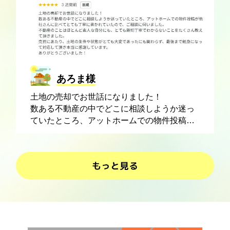
産屋さんとしての真摯な姿勢と、豊富な経験
からの知識、女性ならではの気遣いによっ
て、色々な問題を解決して頂き、無事購入す
る事が出来ました。現在、信頼のできる業者
さんを紹介していただき、リフォームを行っ
ています。リフォームの相談にも乗っていた
だき、今から住むのがとても楽しみです。
あろま様
今後、色々な方におすすめしたい不動産会社
土地の売却でお世話になりました！
さんです。
数ある不動産の中でどこに相談しようか迷っ
ていたところ、アットホームでの物件投稿が
他社さんに比べてとても丁寧に書かれていた
ので、ご相談に伺いました。
不動産のことはほとんど素人な自分にも、と
ても親切丁寧でわからないことをたくさん教
えて頂きました。売買にあたり、土地の条件
や状態がとても大変であったにも関わらず、
最後まで親身になって対応して頂き本当に感
謝しています。ありがとうございました！