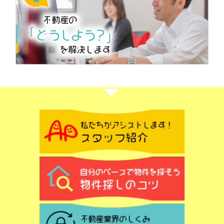
2026.04.21
空き家を早く売却する方法は？ポイントや注意点も解説
相続した実家などの空き家を、できるだけ早く手放した
いけれど、何から始めればよいかわからずお困りではあ
りませんか。誰も住んでいない家は人が住んでいる家よ
りも早く傷んでしまい、固定資産税や維持管理の手間
が...
2026.04.12
富岡市一ノ宮アパート2棟収益物件の委任を受けました